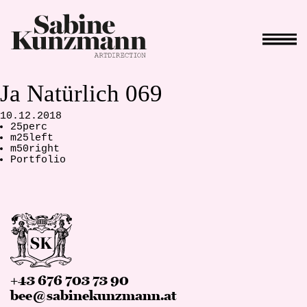
Ja Natürlich 069
10.12.2018
25perc
m25left
m50right
Portfolio
+43 676 703 73 90
bee@sabinekunzmann.at